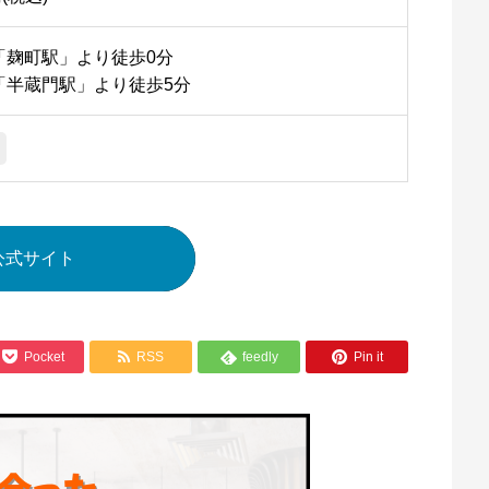
「麹町駅」より徒歩0分
「半蔵門駅」より徒歩5分
公式サイト



Pocket
RSS
feedly
Pin it
