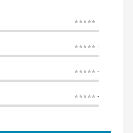





-





-





-





-