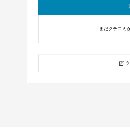
まだクチコミ
ク

ワンストップビジネスセンター 
ニックネーム
必須