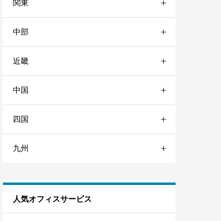
関東
青森
3
中部
群馬
1
岩手
1
近畿
愛知
7
東京
129
秋田
1
中国
三重
1
静岡
3
銀座
2
宮城
7
四国
岡山
1
大阪
17
石川
1
日本橋
2
山形
1
九州
愛媛
1
広島
1
兵庫
4
岐阜
1
秋葉原
2
福島
2
福岡
5
京都
6
赤坂
1
人気オフィスサービス
熊本
1
渋谷
1