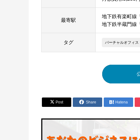
地下鉄有楽町線
最寄駅
地下鉄半蔵門線
タグ
バーチャルオフィス


Post
Share

Hatena