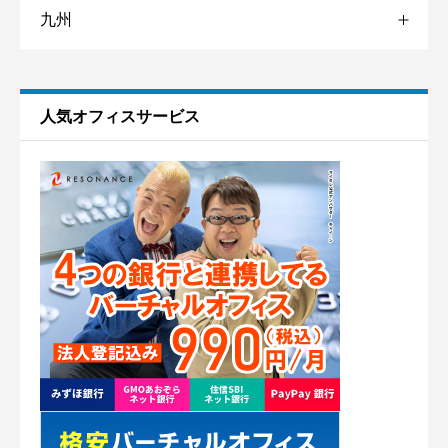
九州
福島
岐阜
兵庫
広島
愛媛
品川





星の数をお選びください
京都
福岡
池袋
使いやすさ
必須
人気オフィスサービス
熊本
銀座





星の数をお選びください
日本橋
秋葉原
クチコミのタイトル
必須
赤坂
渋谷
クチコミ内容
必須
神奈川