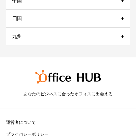
中国
宮城
静岡
三重
新宿
四国
山形
石川
大阪
岡山
世田谷
九州
福島
岐阜
兵庫
広島
愛媛
品川
京都
福岡
池袋
熊本
銀座
日本橋
あなたのビジネスに合ったオフィスに出会える
秋葉原
運営者について
赤坂
プライバシーポリシー