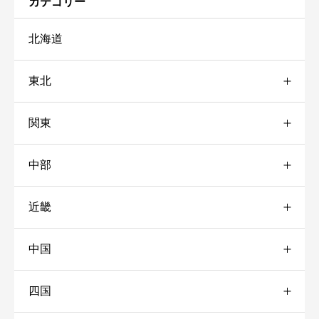
カテゴリー
北海道
東北
コスパ
必須
関東
青森





星の数をお選びください
中部
岩手
群馬
近畿
秋田
東京
愛知
清潔感
必須





星の数をお選びください
中国
宮城
静岡
三重
新宿
四国
山形
石川
大阪
岡山
世田谷
スタッフの対応
必須