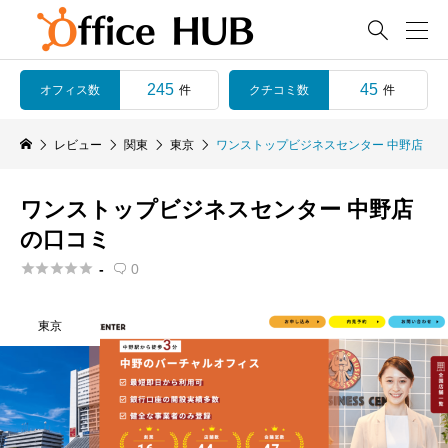

245
45
オフィス数
クチコミ数
件
件
レビュー
関東
東京
ワンストップビジネスセンター 中野店
ワンストップビジネスセンター 中野店
の口コミ





-
0

東京