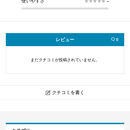
使いやすさ





-
レビュー
0

まだクチコミが投稿されていません。
クチコミを書く

ワンストップビジネスセンター 中野店
ニックネーム
必須