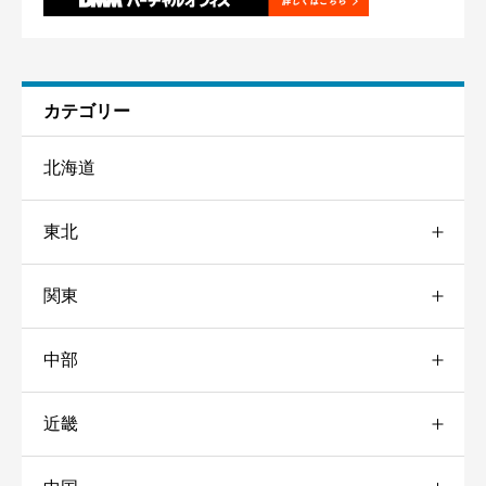
個人や企業に対するハラスメント、誹謗中傷にあたるような表
現、誤情報、宣伝・勧誘などは禁止致します。
カテゴリー
北海道
東北
関東
青森
中部
岩手
群馬
近畿
秋田
東京
愛知