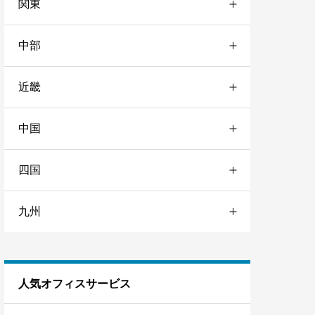
関東
青森
3
中部
群馬
1
岩手
1
近畿
愛知
7
東京
129
秋田
1
中国
三重
1
静岡
3
品川
1
宮城
7
四国
岡山
1
大阪
17
石川
1
池袋
2
山形
1
九州
愛媛
1
広島
1
兵庫
4
岐阜
1
銀座
2
福島
2
福岡
5
京都
6
日本橋
2
人気オフィスサービス
熊本
1
秋葉原
2