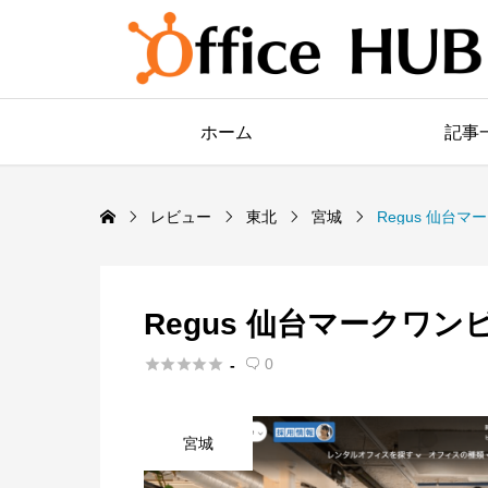
ホーム
記事
レビュー
東北
宮城
Regus 仙台
Regus 仙台マークワ





0
-

宮城