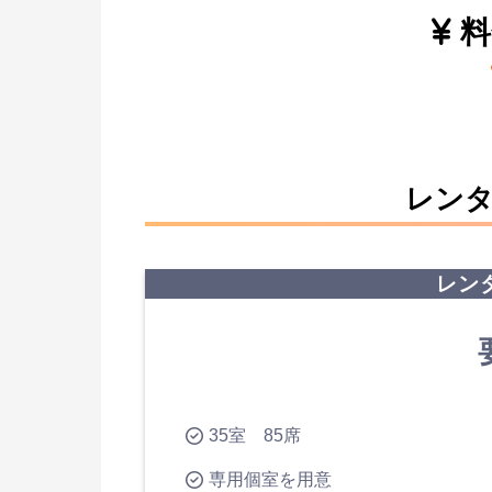
料
レン
レン
35室 85席
専用個室を用意