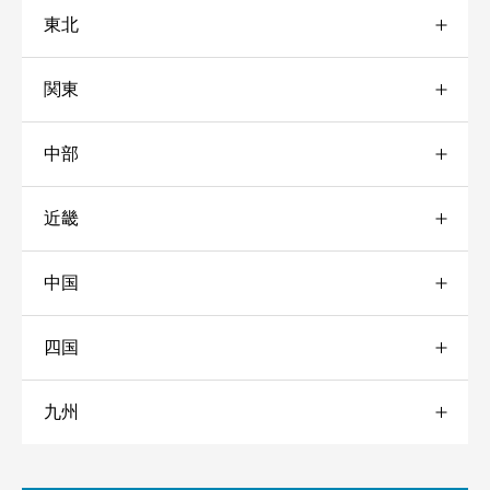
東北
コスパ
必須
関東
青森





星の数をお選びください
中部
岩手
群馬
近畿
秋田
東京
愛知
清潔感
必須





星の数をお選びください
中国
宮城
静岡
三重
新宿
四国
山形
石川
大阪
岡山
世田谷
スタッフの対応
必須
九州
福島
岐阜
兵庫
広島
愛媛
品川





星の数をお選びください
京都
福岡
池袋