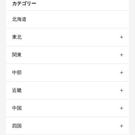
カテゴリー
北海道
東北
関東
青森
中部
岩手
群馬
近畿
秋田
東京
愛知
中国
宮城
静岡
三重
新宿
四国
山形
石川
大阪
岡山
世田谷