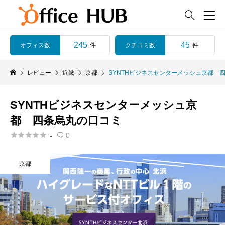

245
45
オフィス数
クチコミ数
件
件
レビュー
近畿
京都
SYNTHビジネスセンターメッシュ京都 
SYNTHビジネスセンターメッシュ京
都 四条烏丸の口コミ





-
0

京都