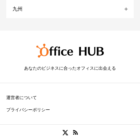
九州
福島
岐阜
兵庫
広島
愛媛
品川
京都
福岡
池袋
熊本
銀座
日本橋
あなたのビジネスに合ったオフィスに出会える
秋葉原
運営者について
赤坂
プライバシーポリシー
渋谷
神奈川