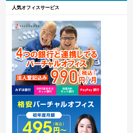
使いやすさ
必須
人気オフィスサービス
熊本
銀座





星の数をお選びください
日本橋
秋葉原
クチコミのタイトル
必須
赤坂
渋谷
クチコミ内容
必須
神奈川
横浜市