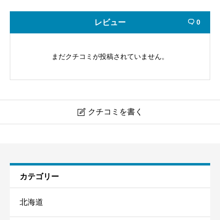
レビュー
0

まだクチコミが投稿されていません。
クチコミを書く

SYNTHビジネスセンターメッシュ京都 四条烏丸
ニックネーム
必須
カテゴリー
北海道