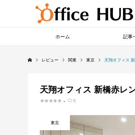
ホーム
記事
レビュー
関東
東京
天翔オフィス 
天翔オフィス 新橋赤レ





0
-

東京