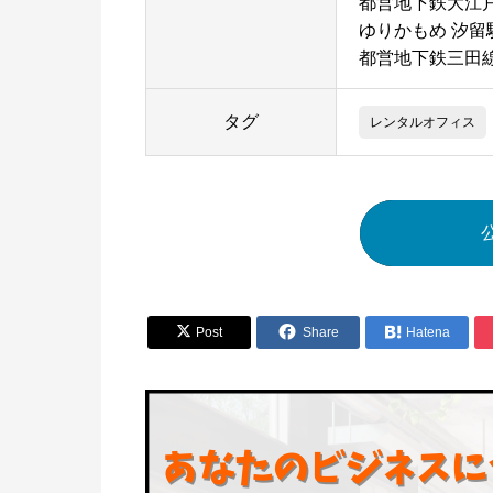
都営地下鉄大江戸
ゆりかもめ 汐留
都営地下鉄三田線
タグ
レンタルオフィス


Post
Share

Hatena