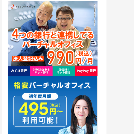
世田谷
1
品川
1
池袋
2
銀座
2
神奈川
21
横浜市
3
千葉
7