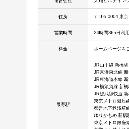
運営会社
天翔ビルディン
住所
〒105-0004 
営業時間
24時間365日利
料金
ホームページを
JR山手線 新橋
JR京浜東北線 
JR東海道本線 
JR横須賀線 新
JR総武線快速 
東京メトロ銀座線
最寄駅
都営地下鉄浅草線
ゆりかもめ 新橋
東京メトロ銀座線