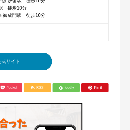
線 汐留駅 徒歩10分
駅 徒歩10分
 御成門駅 徒歩10分
公式サイト



Pocket
RSS
feedly
Pin it
