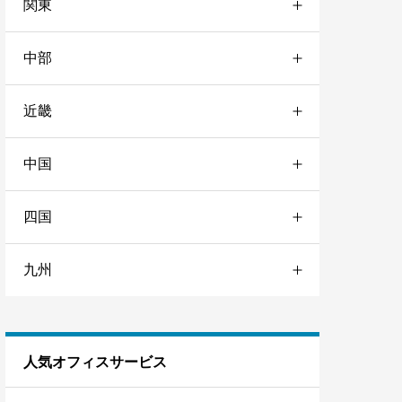
関東
青森
3
中部
群馬
1
岩手
1
近畿
愛知
7
東京
129
秋田
1
中国
三重
1
静岡
3
日本橋
2
宮城
7
四国
岡山
1
大阪
17
石川
1
秋葉原
2
山形
1
九州
愛媛
1
広島
1
兵庫
4
岐阜
1
赤坂
1
福島
2
福岡
5
京都
6
渋谷
1
人気オフィスサービス
熊本
1
新宿
3