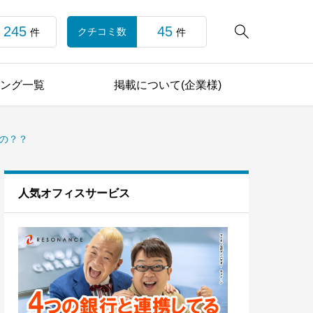
245
45

クチコミ数
件
件
ング一覧
掲載について(企業様)
るの？？
人気オフィスサービス